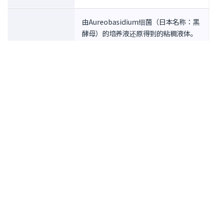
由Aureobasidium细菌（日本名称：黑
酵母）的培养液还原得到的粘稠液体。
其主要成分β-1,3-1,6-葡聚糖是一种以
β-1,3-葡聚糖为主链的多糖，β-1,6侧链
概述。
和官能团附着其上，已知具有免疫激活
特性。 这种多糖包含在蘑菇及其提取物
中，近年来作为一种健康食品引起了人
们的关注。
属性。
黄色液体
粘稠，耐热，耐酸，耐盐。 具有轻微
的、特有的味道、香气和酸度。 除了作
质量特征
为增稠剂使用外，可以预期它对不愉快
的味道有掩盖作用，并对健康有益。